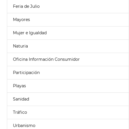
Feria de Julio
Mayores
Mujer e Igualdad
Naturia
Oficina Información Consumidor
Participación
Playas
Sanidad
Tráfico
Urbanismo