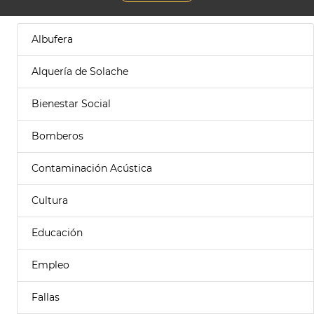
Albufera
Alquería de Solache
Bienestar Social
Bomberos
Contaminación Acústica
Cultura
Educación
Empleo
Fallas