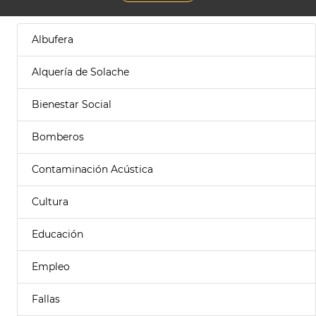
Albufera
Alquería de Solache
Bienestar Social
Bomberos
Contaminación Acústica
Cultura
Educación
Empleo
Fallas