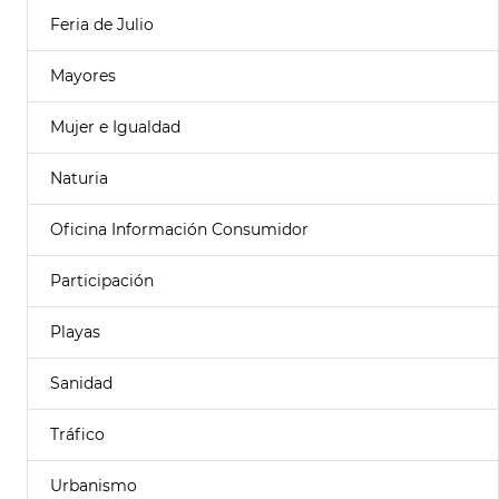
Feria de Julio
Mayores
Mujer e Igualdad
Naturia
Oficina Información Consumidor
Participación
Playas
Sanidad
Tráfico
Urbanismo