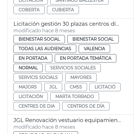
LICITACIÓN
SANTIAGO BALLESTER
COBERTA
CUBIERTA
Licitación gestión 30 plazas centros día titularidad privada
modificado hace 8 meses
BIENESTAR SOCIAL
BIENESTAR SOCIAL
TODAS LAS AUDIENCIAS
VALENCIA
EN PORTADA
EN PORTADA TEMÁTICA
NORMAL
SERVICIOS SOCIALES
SERVICIS SOCIALS
MAYORES
MAJORS
JGL
CMSS
LICITACIÓ
LICITACIÓN
MARTA TORRADO
CENTRES DE DIA
CENTROS DE DÍA
JGL Renovación vestuario equipamiento Bomberos València
modificado hace 8 meses