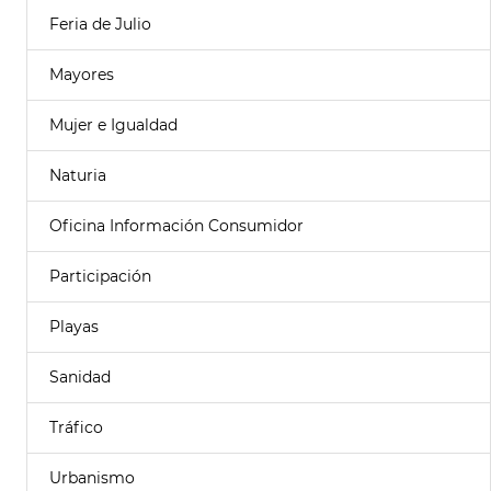
Feria de Julio
Mayores
Mujer e Igualdad
Naturia
Oficina Información Consumidor
Participación
Playas
Sanidad
Tráfico
Urbanismo