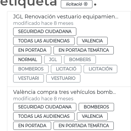
etiqueta
.
licitació
JGL Renovación vestuario equipamiento Bomberos València
modificado hace 8 meses
SEGURIDAD CIUDADANA
TODAS LAS AUDIENCIAS
VALENCIA
EN PORTADA
EN PORTADA TEMÁTICA
NORMAL
JGL
BOMBERS
BOMBEROS
LICITACIÓ
LICITACIÓN
VESTUARI
VESTUARIO
València compra tres vehículos bomberos
modificado hace 8 meses
SEGURIDAD CIUDADANA
BOMBEROS
TODAS LAS AUDIENCIAS
VALENCIA
EN PORTADA
EN PORTADA TEMÁTICA