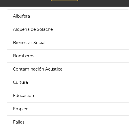
Albufera
Alquería de Solache
Bienestar Social
Bomberos
Contaminación Acústica
Cultura
Educación
Empleo
Fallas