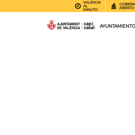
VALENCIA
GOBIER
AL
ABIERTO
MINUTO
AYUNTAMIENT