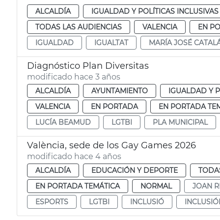
ALCALDÍA
IGUALDAD Y POLÍTICAS INCLUSIVAS
TODAS LAS AUDIENCIAS
VALENCIA
EN P
IGUALDAD
IGUALTAT
MARÍA JOSÉ CATAL
Diagnóstico Plan Diversitas
modificado hace 3 años
ALCALDÍA
AYUNTAMIENTO
IGUALDAD Y P
VALENCIA
EN PORTADA
EN PORTADA TE
LUCÍA BEAMUD
LGTBI
PLA MUNICIPAL
València, sede de los Gay Games 2026
modificado hace 4 años
ALCALDÍA
EDUCACIÓN Y DEPORTE
TODAS
EN PORTADA TEMÁTICA
NORMAL
JOAN R
ESPORTS
LGTBI
INCLUSIÓ
INCLUSIÓ