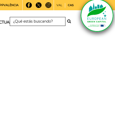
PPVALÈNCIA
VAL
CAS
CTUALIDAD