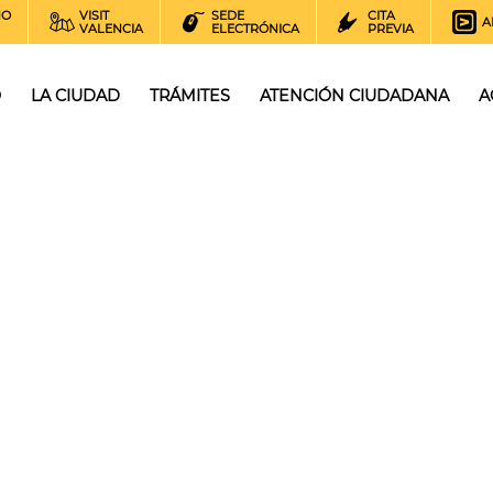
NO
VISIT
SEDE
CITA
A
VALENCIA
ELECTRÓNICA
PREVIA
O
LA CIUDAD
TRÁMITES
ATENCIÓN CIUDADANA
A