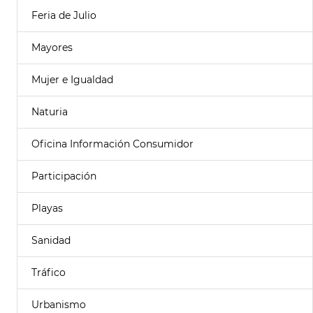
Feria de Julio
Mayores
Mujer e Igualdad
Naturia
Oficina Información Consumidor
Participación
Playas
Sanidad
Tráfico
Urbanismo