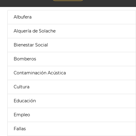
Albufera
Alquería de Solache
Bienestar Social
Bomberos
Contaminación Acústica
Cultura
Educación
Empleo
Fallas