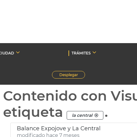
CIUDAD
TRÁMITES
Desplegar
Contenido con Vis
etiqueta
.
la central
Balance Expojove y La Central
modificado hace 7 meses