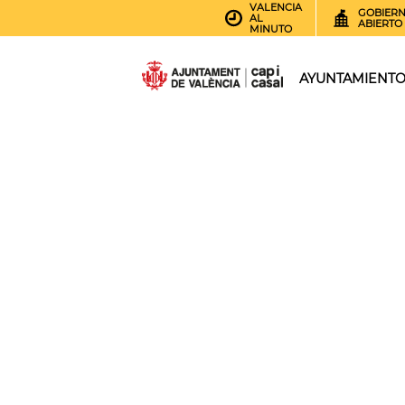
VALENCIA
GOBIER
AL
ABIERTO
MINUTO
AYUNTAMIENT