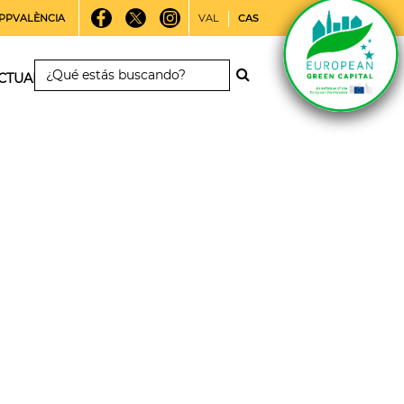
PPVALÈNCIA
VAL
CAS
CTUALIDAD