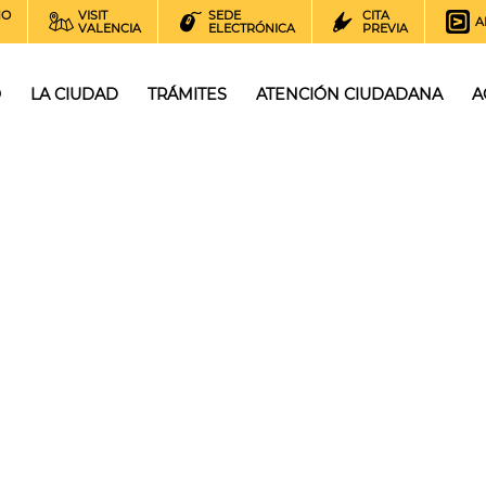
NO
VISIT
SEDE
CITA
A
VALENCIA
ELECTRÓNICA
PREVIA
O
LA CIUDAD
TRÁMITES
ATENCIÓN CIUDADANA
A