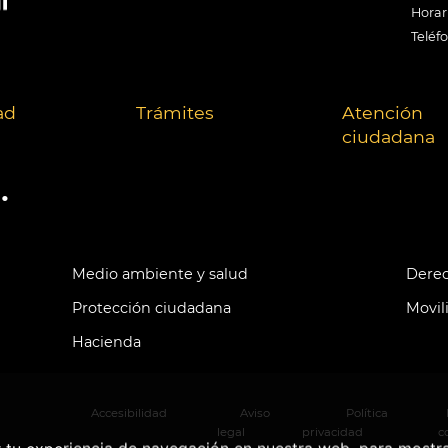
Horari
Teléf
ad
Trámites
Atención
ciudadana
.
Medio ambiente y salud
Derec
Protección ciudadana
Movil
Hacienda
Accesibilidad
Aviso
Política
legal
privacidad
c