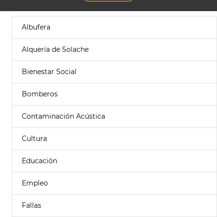
Albufera
Alquería de Solache
Bienestar Social
Bomberos
Contaminación Acústica
Cultura
Educación
Empleo
Fallas