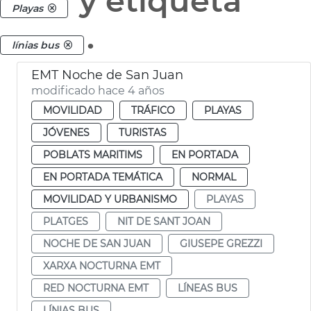
y etiqueta
Playas
.
línias bus
EMT Noche de San Juan
modificado hace 4 años
MOVILIDAD
TRÁFICO
PLAYAS
JÓVENES
TURISTAS
POBLATS MARITIMS
EN PORTADA
EN PORTADA TEMÁTICA
NORMAL
MOVILIDAD Y URBANISMO
PLAYAS
PLATGES
NIT DE SANT JOAN
NOCHE DE SAN JUAN
GIUSEPE GREZZI
XARXA NOCTURNA EMT
RED NOCTURNA EMT
LÍNEAS BUS
LÍNIAS BUS