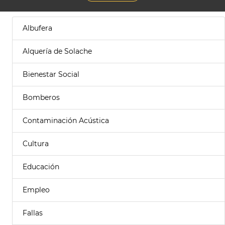
Albufera
Alquería de Solache
Bienestar Social
Bomberos
Contaminación Acústica
Cultura
Educación
Empleo
Fallas