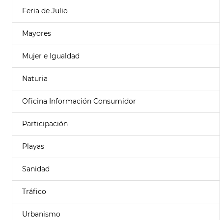
Feria de Julio
Mayores
Mujer e Igualdad
Naturia
Oficina Información Consumidor
Participación
Playas
Sanidad
Tráfico
Urbanismo