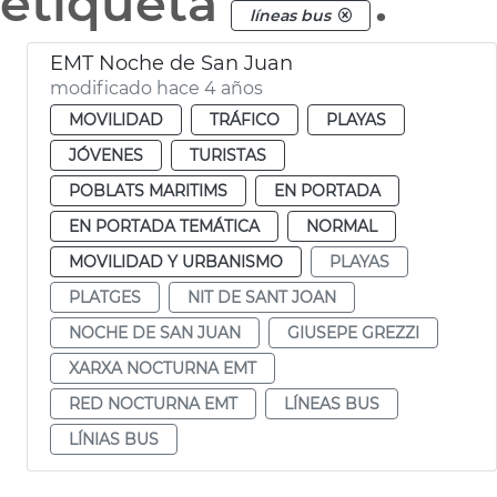
etiqueta
.
líneas bus
EMT Noche de San Juan
modificado hace 4 años
MOVILIDAD
TRÁFICO
PLAYAS
JÓVENES
TURISTAS
POBLATS MARITIMS
EN PORTADA
EN PORTADA TEMÁTICA
NORMAL
MOVILIDAD Y URBANISMO
PLAYAS
PLATGES
NIT DE SANT JOAN
NOCHE DE SAN JUAN
GIUSEPE GREZZI
XARXA NOCTURNA EMT
RED NOCTURNA EMT
LÍNEAS BUS
LÍNIAS BUS