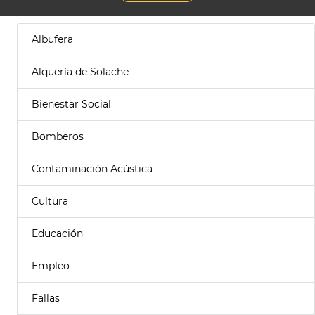
Albufera
Alquería de Solache
Bienestar Social
Bomberos
Contaminación Acústica
Cultura
Educación
Empleo
Fallas