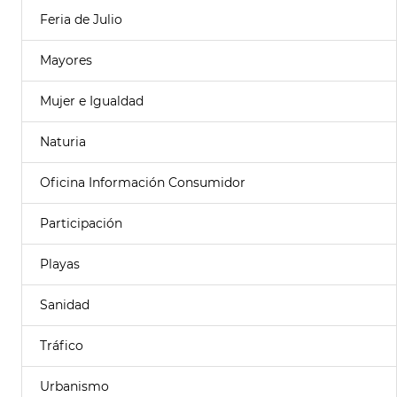
Feria de Julio
Mayores
Mujer e Igualdad
Naturia
Oficina Información Consumidor
Participación
Playas
Sanidad
Tráfico
Urbanismo