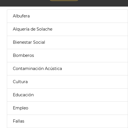
Albufera
Alquería de Solache
Bienestar Social
Bomberos
Contaminación Acústica
Cultura
Educación
Empleo
Fallas