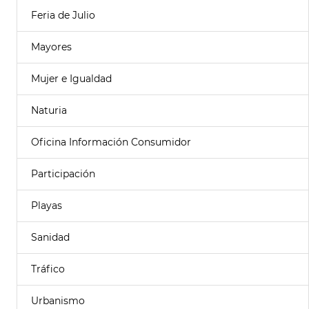
Feria de Julio
Mayores
Mujer e Igualdad
Naturia
Oficina Información Consumidor
Participación
Playas
Sanidad
Tráfico
Urbanismo