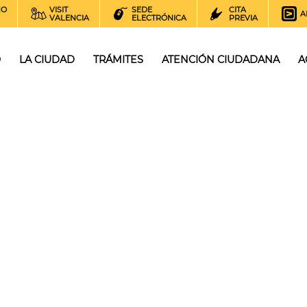
NO
VISIT
SEDE
CITA
A
VALENCIA
ELECTRÓNICA
PREVIA
O
LA CIUDAD
TRÁMITES
ATENCIÓN CIUDADANA
A