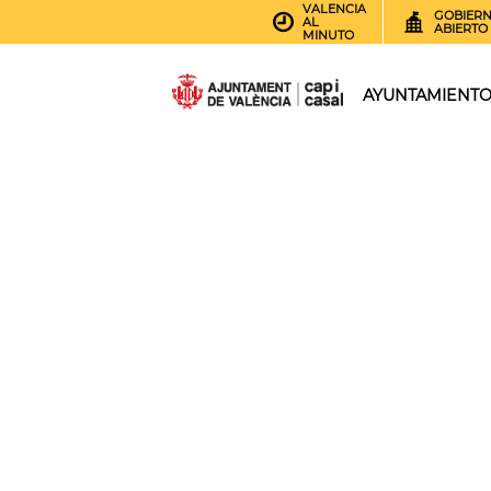
VALENCIA
GOBIER
AL
ABIERTO
MINUTO
AYUNTAMIENT