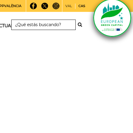
PPVALÈNCIA
VAL
CAS
CTUALIDAD