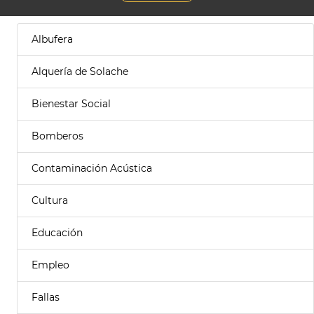
Albufera
Alquería de Solache
Bienestar Social
Bomberos
Contaminación Acústica
Cultura
Educación
Empleo
Fallas