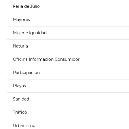
Feria de Julio
Mayores
Mujer e Igualdad
Naturia
Oficina Información Consumidor
Participación
Playas
Sanidad
Tráfico
Urbanismo