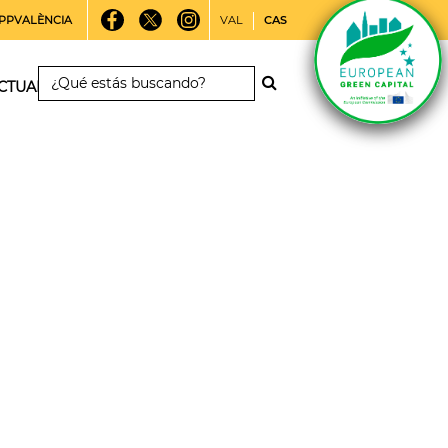
PPVALÈNCIA
VAL
CAS
CTUALIDAD