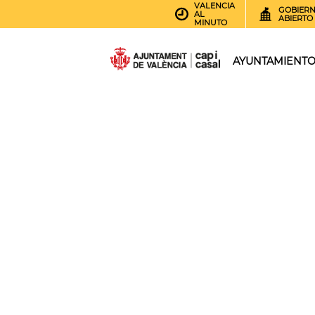
VALENCIA
GOBIER
AL
ABIERTO
MINUTO
AYUNTAMIENT