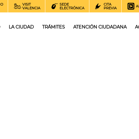
NO
VISIT
SEDE
CITA
A
VALENCIA
ELECTRÓNICA
PREVIA
O
LA CIUDAD
TRÁMITES
ATENCIÓN CIUDADANA
A