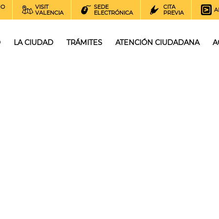
NO
VISIT
SEDE
CITA
A
VALENCIA
ELECTRÓNICA
PREVIA
O
LA CIUDAD
TRÁMITES
ATENCIÓN CIUDADANA
A