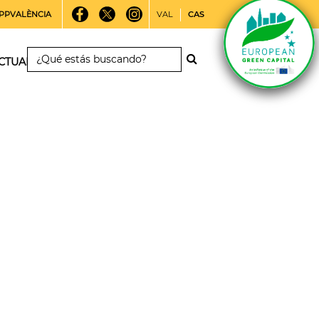
PPVALÈNCIA
VAL
CAS
CTUALIDAD