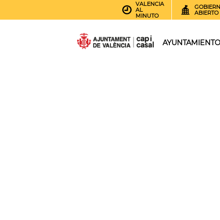
VALENCIA
GOBIER
AL
ABIERTO
MINUTO
AYUNTAMIENT