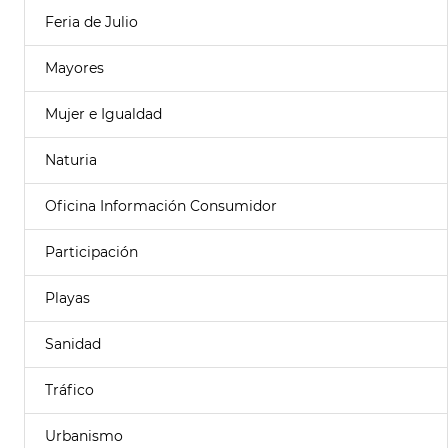
Feria de Julio
Mayores
Mujer e Igualdad
Naturia
Oficina Información Consumidor
Participación
Playas
Sanidad
Tráfico
Urbanismo