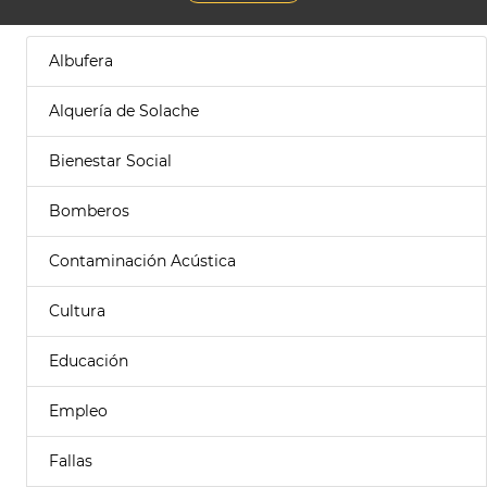
Albufera
Alquería de Solache
Bienestar Social
Bomberos
Contaminación Acústica
Cultura
Educación
Empleo
Fallas