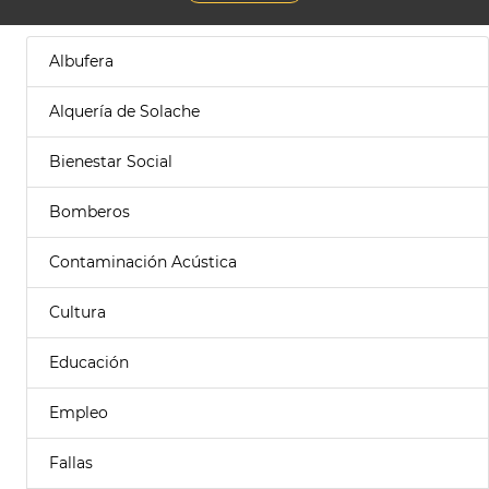
Albufera
Alquería de Solache
Bienestar Social
Bomberos
Contaminación Acústica
Cultura
Educación
Empleo
Fallas