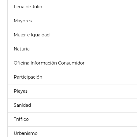
Feria de Julio
Mayores
Mujer e Igualdad
Naturia
Oficina Información Consumidor
Participación
Playas
Sanidad
Tráfico
Urbanismo