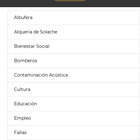
Albufera
Alquería de Solache
Bienestar Social
Bomberos
Contaminación Acústica
Cultura
Educación
Empleo
Fallas