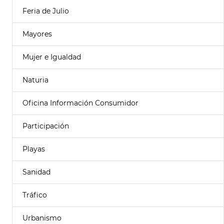
Feria de Julio
Mayores
Mujer e Igualdad
Naturia
Oficina Información Consumidor
Participación
Playas
Sanidad
Tráfico
Urbanismo