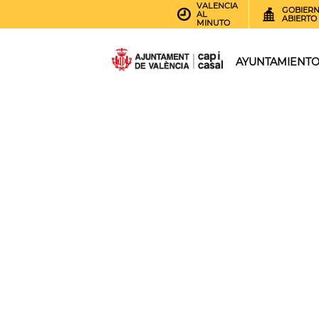
VALENCIA
GOBIER
AL
ABIERTO
MINUTO
AYUNTAMIENT