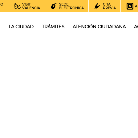
NO
VISIT
SEDE
CITA
A
VALENCIA
ELECTRÓNICA
PREVIA
O
LA CIUDAD
TRÁMITES
ATENCIÓN CIUDADANA
A