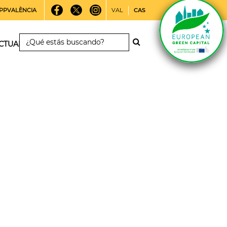
PPVALÈNCIA
VAL
CAS
CTUALIDAD