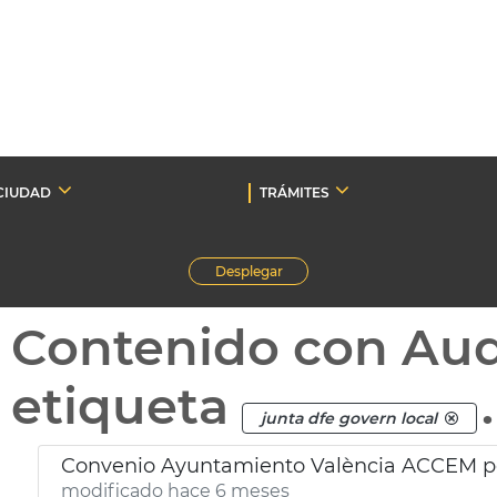
CIUDAD
TRÁMITES
Desplegar
Contenido con Au
etiqueta
.
junta dfe govern local
Convenio Ayuntamiento València ACCEM pe
modificado hace 6 meses