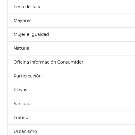
Feria de Julio
Mayores
Mujer e Igualdad
Naturia
Oficina Información Consumidor
Participación
Playas
Sanidad
Tráfico
Urbanismo