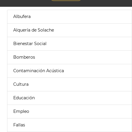
Albufera
Alquería de Solache
Bienestar Social
Bomberos
Contaminación Acústica
Cultura
Educación
Empleo
Fallas