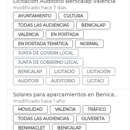
Licitación Auditorio Benicalap València
modificado hace 7 días
AYUNTAMIENTO
CULTURA
TODAS LAS AUDIENCIAS
BENICALAP
VALENCIA
EN PORTADA
EN PORTADA TEMÁTICA
NORMAL
JUNTA DE GOVERN LOCAL
JUNTA DE GOBIERNO LOCAL
BENICALAP
LICITACIÓ
LICITACIÓN
AUDITORI
AUDITORIO
LICITACI
Solares para aparcamientos en Benicalap, Benimàmet, Soternes
modificado hace 1 año
MOVILIDAD
VALENCIA
TRÁFICO
TODAS LAS AUDIENCIAS
OLIVERETA
BENIMACLET
BENICALAP