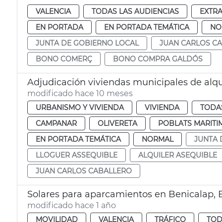
VALENCIA
TODAS LAS AUDIENCIAS
EXTR
EN PORTADA
EN PORTADA TEMÁTICA
NO
JUNTA DE GOBIERNO LOCAL
JUAN CARLOS C
BONO COMERÇ
BONO COMPRA GALDÓS
Adjudicación viviendas municipales de alqu
modificado hace 10 meses
URBANISMO Y VIVIENDA
VIVIENDA
TODAS
CAMPANAR
OLIVERETA
POBLATS MARITI
EN PORTADA TEMÁTICA
NORMAL
JUNTA 
LLOGUER ASSEQUIBLE
ALQUILER ASEQUIBLE
JUAN CARLOS CABALLERO
Solares para aparcamientos en Benicalap,
modificado hace 1 año
MOVILIDAD
VALENCIA
TRÁFICO
TOD