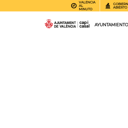
VALENCIA
GOBIER
AL
ABIERTO
MINUTO
AYUNTAMIENT