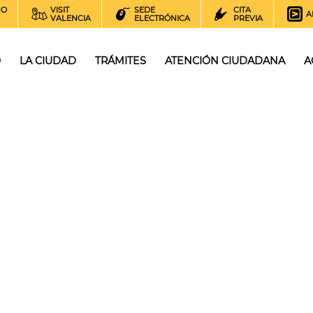
NO
VISIT
SEDE
CITA
A
VALENCIA
ELECTRÓNICA
PREVIA
O
LA CIUDAD
TRÁMITES
ATENCIÓN CIUDADANA
A