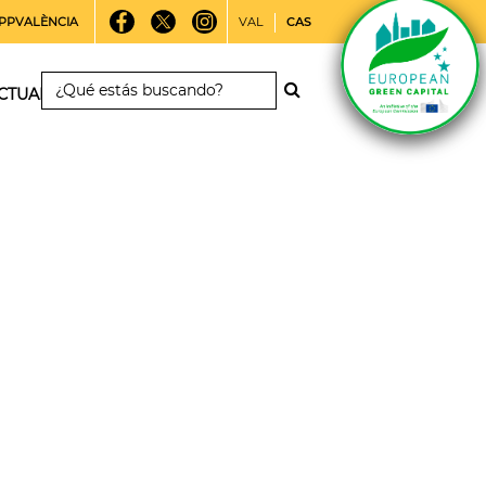
PPVALÈNCIA
VAL
CAS
CTUALIDAD