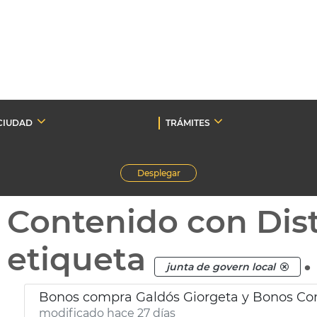
CIUDAD
TRÁMITES
Desplegar
Contenido con Dist
etiqueta
.
junta de govern local
Bonos compra Galdós Giorgeta y Bonos Co
modificado hace 27 días