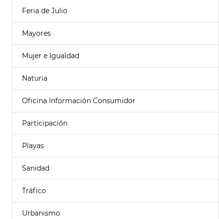
Feria de Julio
Mayores
Mujer e Igualdad
Naturia
Oficina Información Consumidor
Participación
Playas
Sanidad
Tráfico
Urbanismo