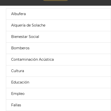
Albufera
Alquería de Solache
Bienestar Social
Bomberos
Contaminación Acústica
Cultura
Educación
Empleo
Fallas