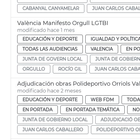
CABANYAL CANYAMELAR
JUAN CARLOS CABA
València Manifesto Orgull LGTBI
modificado hace 1 mes
EDUCACIÓN Y DEPORTE
IGUALDAD Y POLÍTIC
TODAS LAS AUDIENCIAS
VALENCIA
EN P
JUNTA DE GOVERN LOCAL
JUNTA DE GOBIER
ORGULLO
ROCÍO GIL
JUAN CARLOS CAB
Adjudicación obras Polideportivo Orriols Va
modificado hace 2 meses
EDUCACIÓN Y DEPORTE
WEB FDM
TODA
EN PORTADA
EN PORTADA TEMÁTICA
NO
JUNTA DE GOBIERNO LOCAL
ADJUDICACIÓ O
JUAN CARLOS CABALLERO
POLIDEPORTIVO O