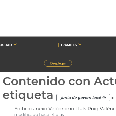
CIUDAD
TRÁMITES
Desplegar
Contenido con Act
etiqueta
.
junta de govern local
Edificio anexo Velódromo Lluís Puig Valènc
modificado hace 14 días