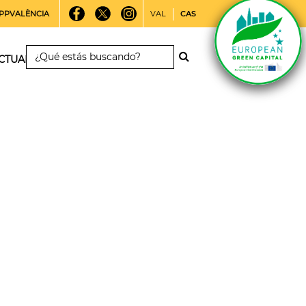
PPVALÈNCIA
VAL
CAS
CTUALIDAD