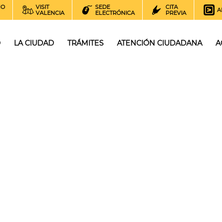
NO
VISIT
SEDE
CITA
A
VALENCIA
ELECTRÓNICA
PREVIA
O
LA CIUDAD
TRÁMITES
ATENCIÓN CIUDADANA
A