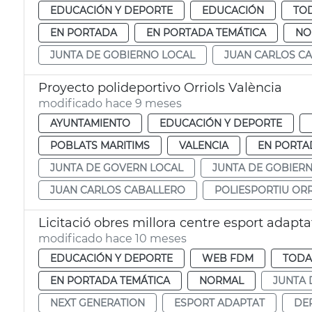
EDUCACIÓN Y DEPORTE
EDUCACIÓN
TOD
EN PORTADA
EN PORTADA TEMÁTICA
NO
JUNTA DE GOBIERNO LOCAL
JUAN CARLOS C
Proyecto polideportivo Orriols València
modificado hace 9 meses
AYUNTAMIENTO
EDUCACIÓN Y DEPORTE
POBLATS MARITIMS
VALENCIA
EN PORTA
JUNTA DE GOVERN LOCAL
JUNTA DE GOBIER
JUAN CARLOS CABALLERO
POLIESPORTIU OR
Licitació obres millora centre esport adapta
modificado hace 10 meses
EDUCACIÓN Y DEPORTE
WEB FDM
TODA
EN PORTADA TEMÁTICA
NORMAL
JUNTA 
NEXT GENERATION
ESPORT ADAPTAT
DE