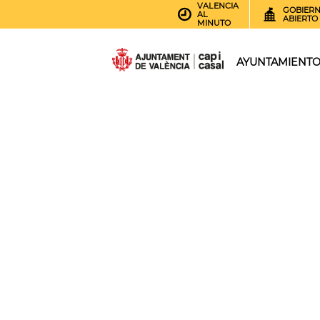
VALENCIA
GOBIER
AL
ABIERTO
MINUTO
AYUNTAMIENT