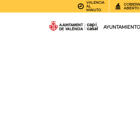
VALENCIA
GOBIER
AL
ABIERTO
MINUTO
AYUNTAMIENT