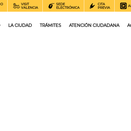
NO
VISIT
SEDE
CITA
A
VALENCIA
ELECTRÓNICA
PREVIA
O
LA CIUDAD
TRÁMITES
ATENCIÓN CIUDADANA
A