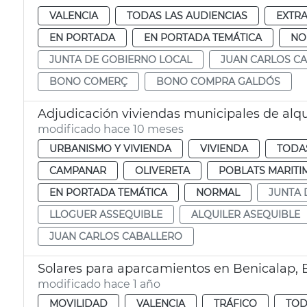
VALENCIA
TODAS LAS AUDIENCIAS
EXTR
EN PORTADA
EN PORTADA TEMÁTICA
NO
JUNTA DE GOBIERNO LOCAL
JUAN CARLOS C
BONO COMERÇ
BONO COMPRA GALDÓS
Adjudicación viviendas municipales de alqu
modificado hace 10 meses
URBANISMO Y VIVIENDA
VIVIENDA
TODAS
CAMPANAR
OLIVERETA
POBLATS MARITI
EN PORTADA TEMÁTICA
NORMAL
JUNTA 
LLOGUER ASSEQUIBLE
ALQUILER ASEQUIBLE
JUAN CARLOS CABALLERO
Solares para aparcamientos en Benicalap,
modificado hace 1 año
MOVILIDAD
VALENCIA
TRÁFICO
TOD