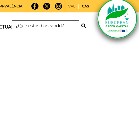
PPVALÈNCIA
VAL
CAS
CTUALIDAD