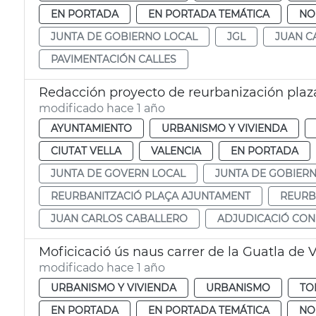
EN PORTADA
EN PORTADA TEMÁTICA
NO
JUNTA DE GOBIERNO LOCAL
JGL
JUAN C
PAVIMENTACIÓN CALLES
Redacción proyecto de reurbanización pla
modificado hace 1 año
AYUNTAMIENTO
URBANISMO Y VIVIENDA
CIUTAT VELLA
VALENCIA
EN PORTADA
JUNTA DE GOVERN LOCAL
JUNTA DE GOBIER
REURBANITZACIÓ PLAÇA AJUNTAMENT
REURB
JUAN CARLOS CABALLERO
ADJUDICACIÓ CON
Moficicació ús naus carrer de la Guatla de 
modificado hace 1 año
URBANISMO Y VIVIENDA
URBANISMO
TO
EN PORTADA
EN PORTADA TEMÁTICA
NO