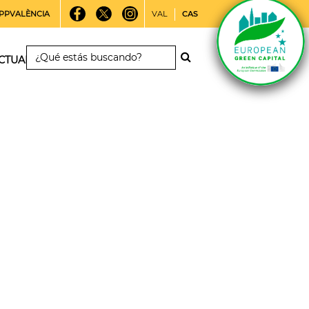
PPVALÈNCIA
VAL
CAS
CTUALIDAD