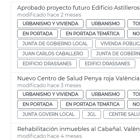
Aprobado proyecto futuro Edificio Astillero
modificado hace 2 meses
URBANISMO Y VIVIENDA
URBANISMO
TO
EN PORTADA
EN PORTADA TEMÁTICA
NO
JUNTA DE GOBIERNO LOCAL
VIVENDA PÚBLIC
JUAN CARLOS CABALLERO
JUNTA DE GOBERN
EDIFICIO DRASSANES
EDIFICI DRASSANES
Nuevo Centro de Salud Penya roja València
modificado hace 3 meses
URBANISMO Y VIVIENDA
URBANISMO
TO
EN PORTADA
EN PORTADA TEMÁTICA
NO
JUNTA GOVERN LOCAL
JGL
CENTRE SALU
Rehabilitación inmuebles al Cabañal. Valèn
modificado hace 4 meses