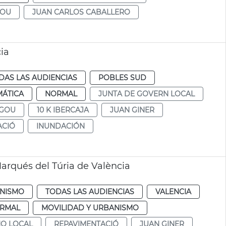
GOU
JUAN CARLOS CABALLERO
ia
DAS LAS AUDIENCIAS
POBLES SUD
MÁTICA
NORMAL
JUNTA DE GOVERN LOCAL
GOU
10 K IBERCAJA
JUAN GINER
ACIÓ
INUNDACIÓN
arqués del Túria de València
NISMO
TODAS LAS AUDIENCIAS
VALENCIA
RMAL
MOVILIDAD Y URBANISMO
NO LOCAL
REPAVIMENTACIÓ
JUAN GINER