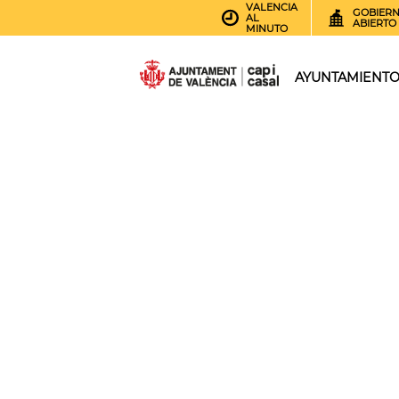
VALENCIA
GOBIER
AL
ABIERTO
MINUTO
AYUNTAMIENT