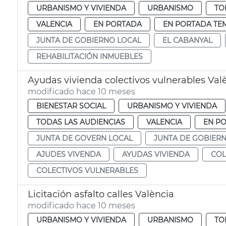
URBANISMO Y VIVIENDA
URBANISMO
TO
VALENCIA
EN PORTADA
EN PORTADA TE
JUNTA DE GOBIERNO LOCAL
EL CABANYAL
REHABILITACIÓN INMUEBLES
Ayudas vivienda colectivos vulnerables Val
modificado hace 10 meses
BIENESTAR SOCIAL
URBANISMO Y VIVIENDA
TODAS LAS AUDIENCIAS
VALENCIA
EN P
JUNTA DE GOVERN LOCAL
JUNTA DE GOBIER
AJUDES VIVENDA
AYUDAS VIVIENDA
COL
COLECTIVOS VULNERABLES
Licitación asfalto calles València
modificado hace 10 meses
URBANISMO Y VIVIENDA
URBANISMO
TO