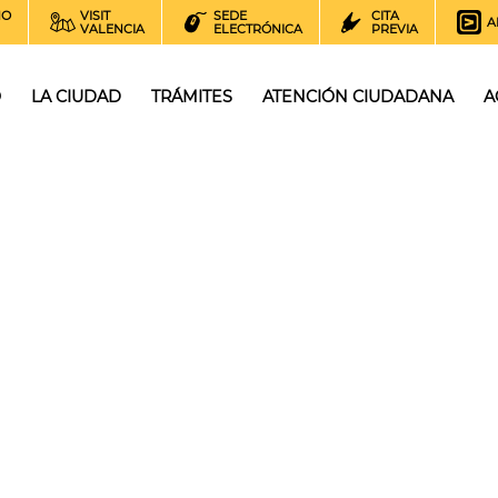
NO
VISIT
SEDE
CITA
A
VALENCIA
ELECTRÓNICA
PREVIA
O
LA CIUDAD
TRÁMITES
ATENCIÓN CIUDADANA
A