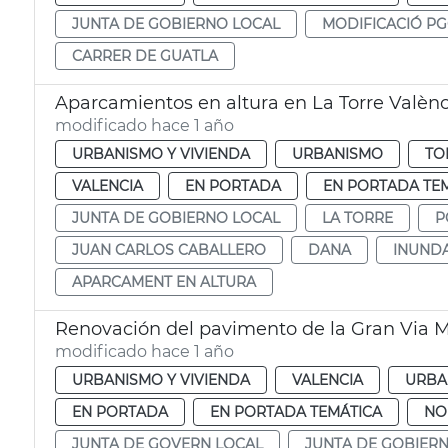
JUNTA DE GOBIERNO LOCAL
MODIFICACIÓ P
CARRER DE GUATLA
Aparcamientos en altura en La Torre Valènc
modificado hace 1 año
URBANISMO Y VIVIENDA
URBANISMO
TO
VALENCIA
EN PORTADA
EN PORTADA TE
JUNTA DE GOBIERNO LOCAL
LA TORRE
P
JUAN CARLOS CABALLERO
DANA
INUND
APARCAMENT EN ALTURA
Renovación del pavimento de la Gran Via M
modificado hace 1 año
URBANISMO Y VIVIENDA
VALENCIA
URBA
EN PORTADA
EN PORTADA TEMÁTICA
NO
JUNTA DE GOVERN LOCAL
JUNTA DE GOBIER