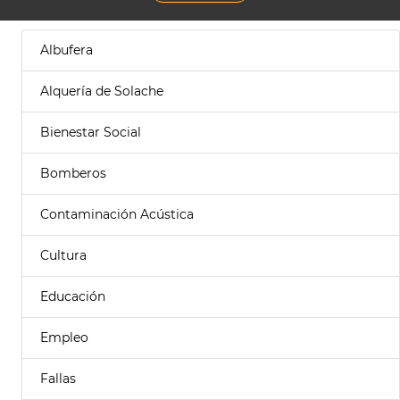
Albufera
Alquería de Solache
Bienestar Social
Bomberos
Contaminación Acústica
Cultura
Educación
Empleo
Fallas