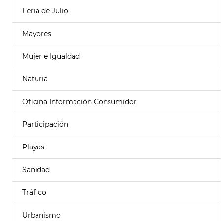
Feria de Julio
Mayores
Mujer e Igualdad
Naturia
Oficina Información Consumidor
Participación
Playas
Sanidad
Tráfico
Urbanismo