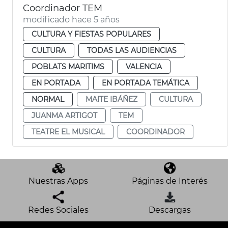
Coordinador TEM
modificado hace 5 años
CULTURA Y FIESTAS POPULARES
CULTURA
TODAS LAS AUDIENCIAS
POBLATS MARITIMS
VALENCIA
EN PORTADA
EN PORTADA TEMÁTICA
NORMAL
MAITE IBÁÑEZ
CULTURA
JUANMA ARTIGOT
TEM
TEATRE EL MUSICAL
COORDINADOR
Nuestras Apps
Páginas de Interés
Redes Sociales
Descargas