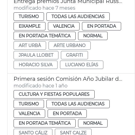
Entrega premios Junta Municipal Russafa 2025
modificado hace 7 meses
TURISMO
TODAS LAS AUDIENCIAS
EIXAMPLE
VALENCIA
EN PORTADA
EN PORTADA TEMÁTICA
NORMAL
ART URBÀ
ARTE URBANO
JPAULA LLOBET
GRAFITI
HORACIO SILVA
LUCIANO ELÍAS
Primera sesión Comisión Año Jubilar del Santo Cáliz
modificado hace 1 año
CULTURA Y FIESTAS POPULARES
TURISMO
TODAS LAS AUDIENCIAS
VALENCIA
EN PORTADA
EN PORTADA TEMÁTICA
NORMAL
SANTO CÁLIZ
SANT CALZE