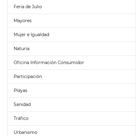
Feria de Julio
Mayores
Mujer e Igualdad
Naturia
Oficina Información Consumidor
Participación
Playas
Sanidad
Tráfico
Urbanismo