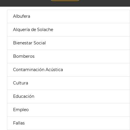
Albufera
Alquería de Solache
Bienestar Social
Bomberos
Contaminación Acústica
Cultura
Educación
Empleo
Fallas