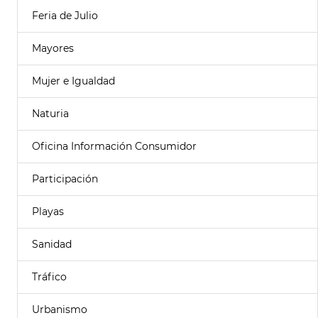
Feria de Julio
Mayores
Mujer e Igualdad
Naturia
Oficina Información Consumidor
Participación
Playas
Sanidad
Tráfico
Urbanismo