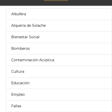
Albufera
Alquería de Solache
Bienestar Social
Bomberos
Contaminación Acústica
Cultura
Educación
Empleo
Fallas