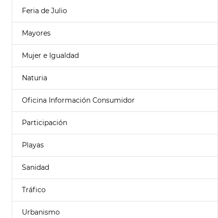
Feria de Julio
Mayores
Mujer e Igualdad
Naturia
Oficina Información Consumidor
Participación
Playas
Sanidad
Tráfico
Urbanismo