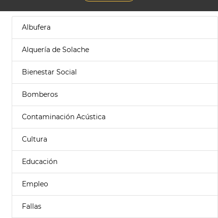
Albufera
Alquería de Solache
Bienestar Social
Bomberos
Contaminación Acústica
Cultura
Educación
Empleo
Fallas