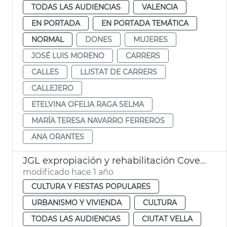
TODAS LAS AUDIENCIAS
VALENCIA
EN PORTADA
EN PORTADA TEMÁTICA
NORMAL
DONES
MUJERES
JOSÉ LUIS MORENO
CARRERS
CALLES
LLISTAT DE CARRERS
CALLEJERO
ETELVINA OFELIA RAGA SELMA
MARÍA TERESA NAVARRO FERREROS
ANA ORANTES
JGL expropiación y rehabilitación Covetes de Sant Joan
modificado hace 1 año
CULTURA Y FIESTAS POPULARES
URBANISMO Y VIVIENDA
CULTURA
TODAS LAS AUDIENCIAS
CIUTAT VELLA