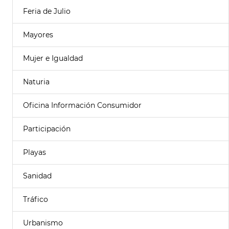
Feria de Julio
Mayores
Mujer e Igualdad
Naturia
Oficina Información Consumidor
Participación
Playas
Sanidad
Tráfico
Urbanismo