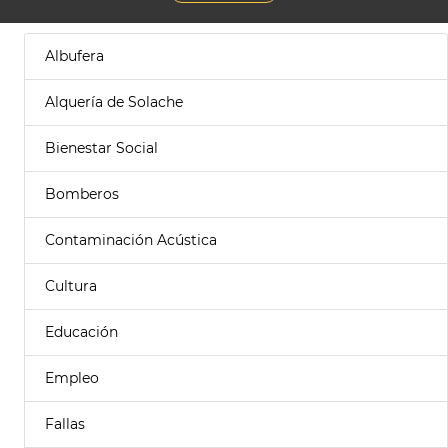
Albufera
Alquería de Solache
Bienestar Social
Bomberos
Contaminación Acústica
Cultura
Educación
Empleo
Fallas