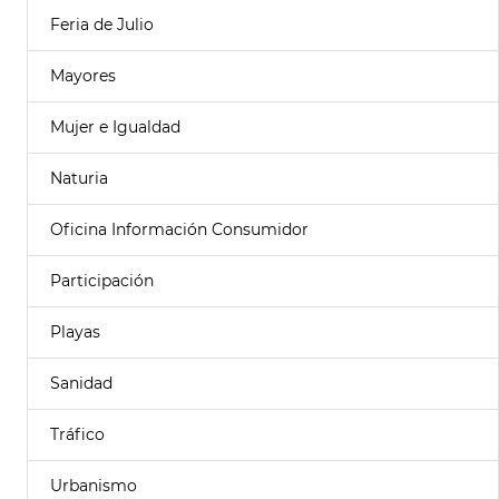
Feria de Julio
Mayores
Mujer e Igualdad
Naturia
Oficina Información Consumidor
Participación
Playas
Sanidad
Tráfico
Urbanismo