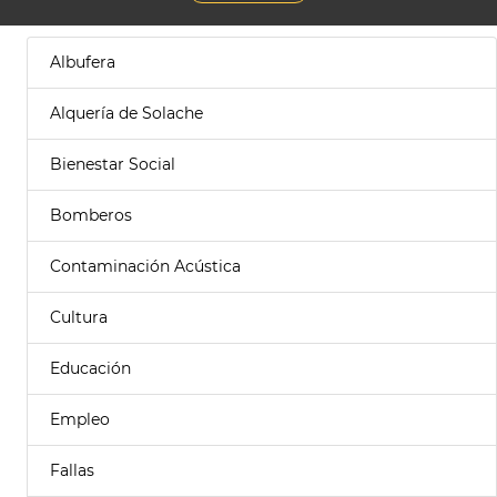
Albufera
Alquería de Solache
Bienestar Social
Bomberos
Contaminación Acústica
Cultura
Educación
Empleo
Fallas