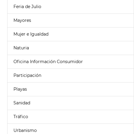
Feria de Julio
Mayores
Mujer e Igualdad
Naturia
Oficina Información Consumidor
Participación
Playas
Sanidad
Tráfico
Urbanismo