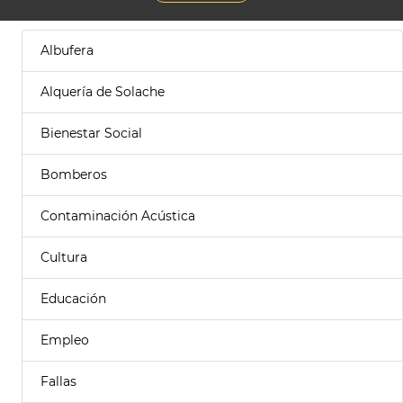
Albufera
Alquería de Solache
Bienestar Social
Bomberos
Contaminación Acústica
Cultura
Educación
Empleo
Fallas