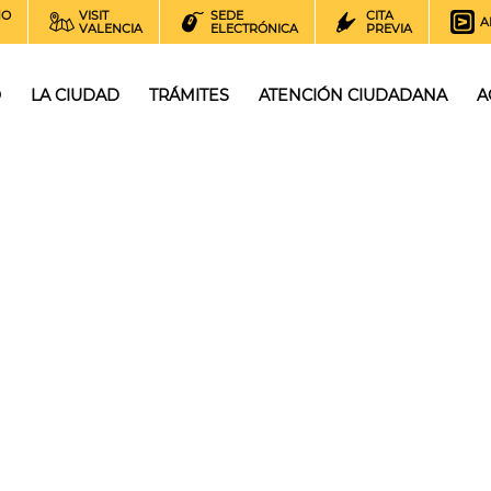
NO
VISIT
SEDE
CITA
A
VALENCIA
ELECTRÓNICA
PREVIA
O
LA CIUDAD
TRÁMITES
ATENCIÓN CIUDADANA
A