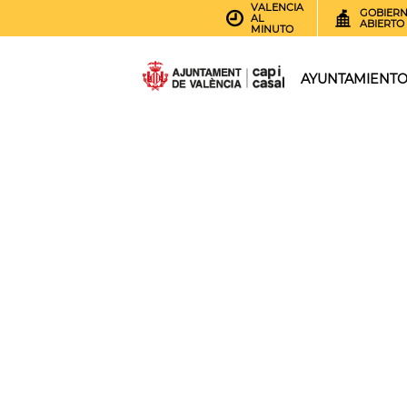
VALENCIA
GOBIER
AL
ABIERTO
MINUTO
AYUNTAMIENT