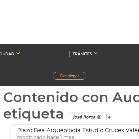
CIUDAD
TRÁMITES
Desplegar
Contenido con Au
etiqueta
.
josé llorca
Plazo Bea Arqueología Estudio Cruces Valè
modificado hace 1 mes