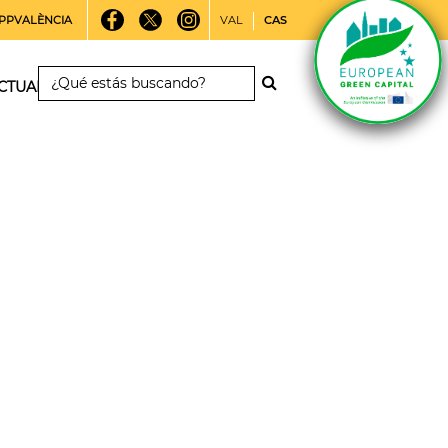
PPVALÈNCIA
VAL
CAS
CTUALIDAD