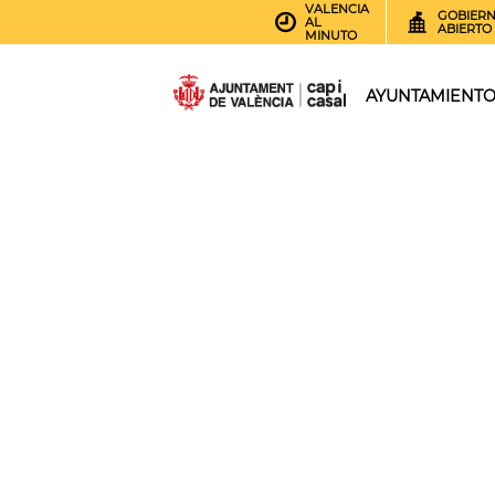
VALENCIA
GOBIER
AL
ABIERTO
MINUTO
AYUNTAMIENT