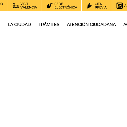
NO
VISIT
SEDE
CITA
A
VALENCIA
ELECTRÓNICA
PREVIA
O
LA CIUDAD
TRÁMITES
ATENCIÓN CIUDADANA
A