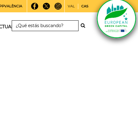
PPVALÈNCIA
VAL
CAS
CTUALIDAD