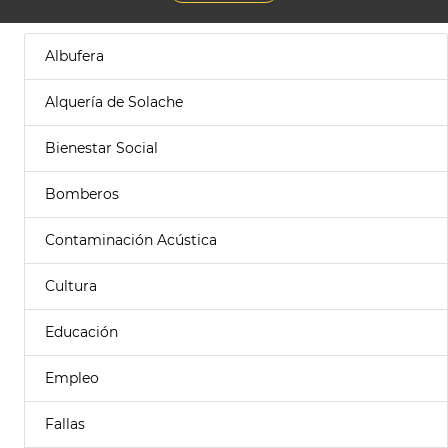
Albufera
Alquería de Solache
Bienestar Social
Bomberos
Contaminación Acústica
Cultura
Educación
Empleo
Fallas