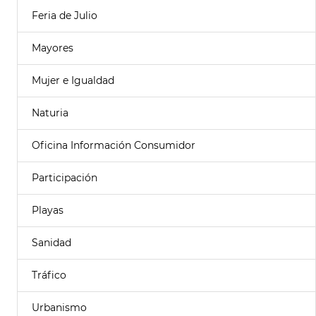
Feria de Julio
Mayores
Mujer e Igualdad
Naturia
Oficina Información Consumidor
Participación
Playas
Sanidad
Tráfico
Urbanismo