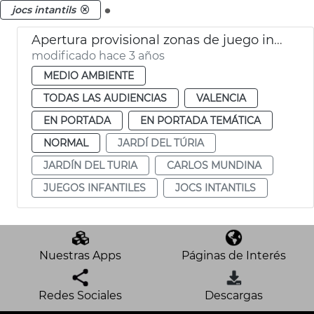
.
jocs intantils
Apertura provisional zonas de juego infantil
modificado hace 3 años
MEDIO AMBIENTE
TODAS LAS AUDIENCIAS
VALENCIA
EN PORTADA
EN PORTADA TEMÁTICA
NORMAL
JARDÍ DEL TÚRIA
JARDÍN DEL TURIA
CARLOS MUNDINA
JUEGOS INFANTILES
JOCS INTANTILS
Nuestras Apps
Páginas de Interés
Redes Sociales
Descargas