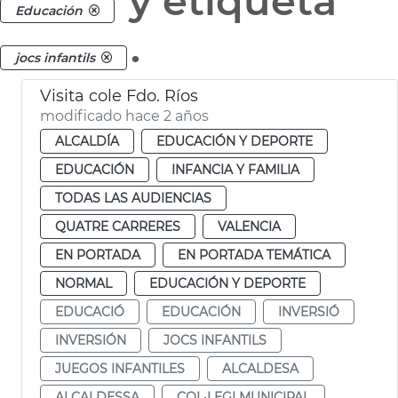
y etiqueta
Educación
.
jocs infantils
Visita cole Fdo. Ríos
modificado hace 2 años
ALCALDÍA
EDUCACIÓN Y DEPORTE
EDUCACIÓN
INFANCIA Y FAMILIA
TODAS LAS AUDIENCIAS
QUATRE CARRERES
VALENCIA
EN PORTADA
EN PORTADA TEMÁTICA
NORMAL
EDUCACIÓN Y DEPORTE
EDUCACIÓ
EDUCACIÓN
INVERSIÓ
INVERSIÓN
JOCS INFANTILS
JUEGOS INFANTILES
ALCALDESA
ALCALDESSA
COL·LEGI MUNICIPAL