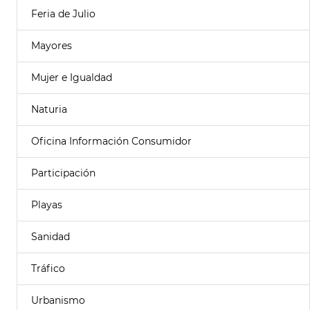
Feria de Julio
Mayores
Mujer e Igualdad
Naturia
Oficina Información Consumidor
Participación
Playas
Sanidad
Tráfico
Urbanismo