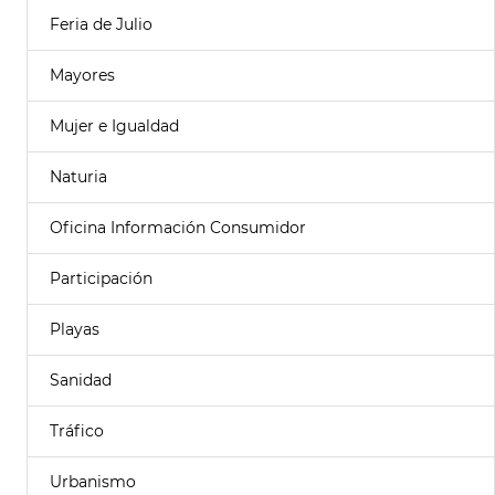
Feria de Julio
Mayores
Mujer e Igualdad
Naturia
Oficina Información Consumidor
Participación
Playas
Sanidad
Tráfico
Urbanismo