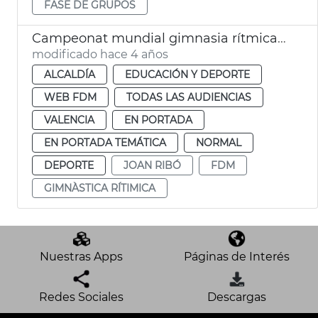
FASE DE GRUPOS
Campeonat mundial gimnasia rítmica 2023
modificado hace 4 años
ALCALDÍA
EDUCACIÓN Y DEPORTE
WEB FDM
TODAS LAS AUDIENCIAS
VALENCIA
EN PORTADA
EN PORTADA TEMÁTICA
NORMAL
DEPORTE
JOAN RIBÓ
FDM
GIMNÀSTICA RÍTIMICA
Nuestras Apps
Páginas de Interés
Redes Sociales
Descargas