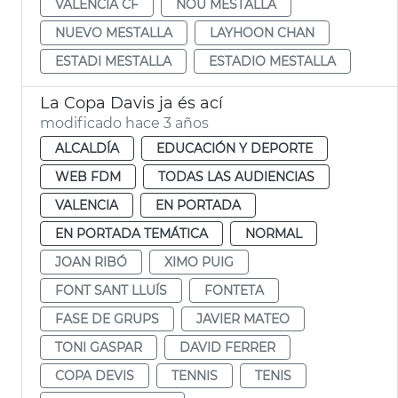
VALENCIA CF
NOU MESTALLA
NUEVO MESTALLA
LAYHOON CHAN
ESTADI MESTALLA
ESTADIO MESTALLA
La Copa Davis ja és ací
modificado hace 3 años
ALCALDÍA
EDUCACIÓN Y DEPORTE
WEB FDM
TODAS LAS AUDIENCIAS
VALENCIA
EN PORTADA
EN PORTADA TEMÁTICA
NORMAL
JOAN RIBÓ
XIMO PUIG
FONT SANT LLUÍS
FONTETA
FASE DE GRUPS
JAVIER MATEO
TONI GASPAR
DAVID FERRER
COPA DEVIS
TENNIS
TENIS