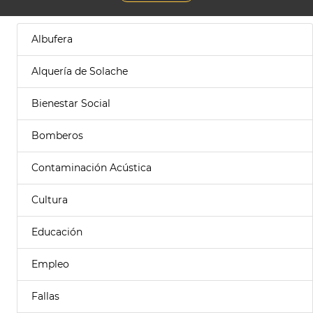
Albufera
Alquería de Solache
Bienestar Social
Bomberos
Contaminación Acústica
Cultura
Educación
Empleo
Fallas