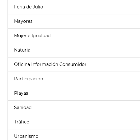
Feria de Julio
Mayores
Mujer e Igualdad
Naturia
Oficina Información Consumidor
Participación
Playas
Sanidad
Tráfico
Urbanismo