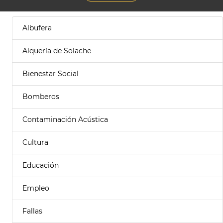
Albufera
Alquería de Solache
Bienestar Social
Bomberos
Contaminación Acústica
Cultura
Educación
Empleo
Fallas