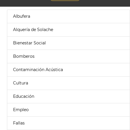
Albufera
Alquería de Solache
Bienestar Social
Bomberos
Contaminación Acústica
Cultura
Educación
Empleo
Fallas