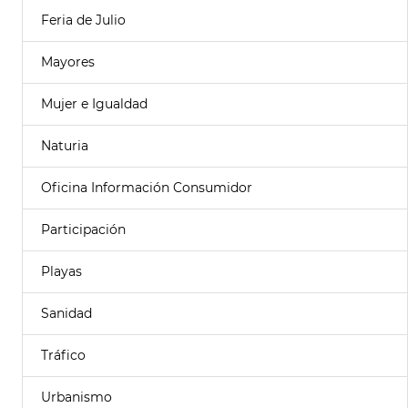
Feria de Julio
Mayores
Mujer e Igualdad
Naturia
Oficina Información Consumidor
Participación
Playas
Sanidad
Tráfico
Urbanismo