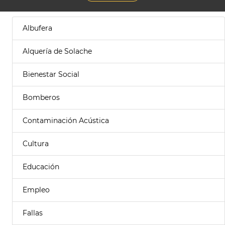
Albufera
Alquería de Solache
Bienestar Social
Bomberos
Contaminación Acústica
Cultura
Educación
Empleo
Fallas