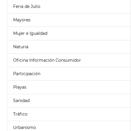
Feria de Julio
Mayores
Mujer e Igualdad
Naturia
Oficina Información Consumidor
Participación
Playas
Sanidad
Tráfico
Urbanismo