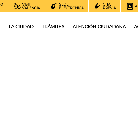
NO
VISIT
SEDE
CITA
A
VALENCIA
ELECTRÓNICA
PREVIA
O
LA CIUDAD
TRÁMITES
ATENCIÓN CIUDADANA
A