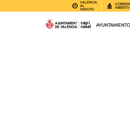
VALENCIA
GOBIER
AL
ABIERTO
MINUTO
AYUNTAMIENT