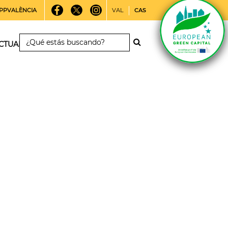
PPVALÈNCIA
VAL
CAS
CTUALIDAD