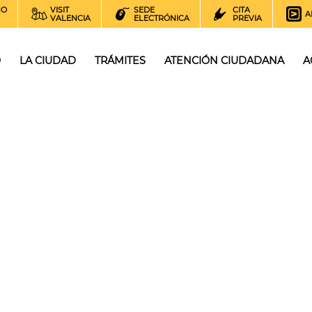
NO
VISIT
SEDE
CITA
A
VALENCIA
ELECTRÓNICA
PREVIA
O
LA CIUDAD
TRÁMITES
ATENCIÓN CIUDADANA
A