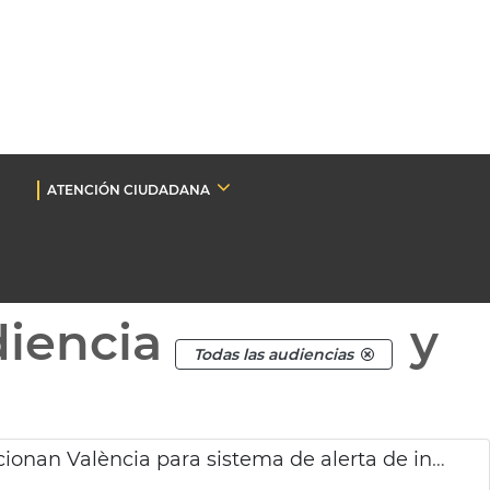
ATENCIÓN CIUDADANA
diencia
y
Todas las audiencias
Agencia Espacial Europea y española seleccionan València para sistema de alerta de inundaciones