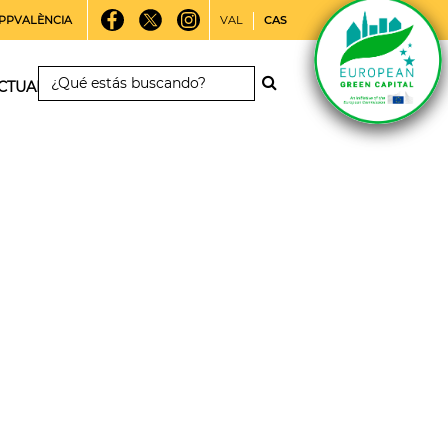
PPVALÈNCIA
VAL
CAS
CTUALIDAD