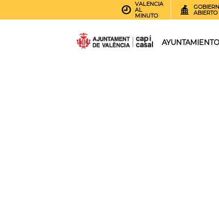
VALENCIA
GOBIER
AL
ABIERTO
MINUTO
AYUNTAMIENT