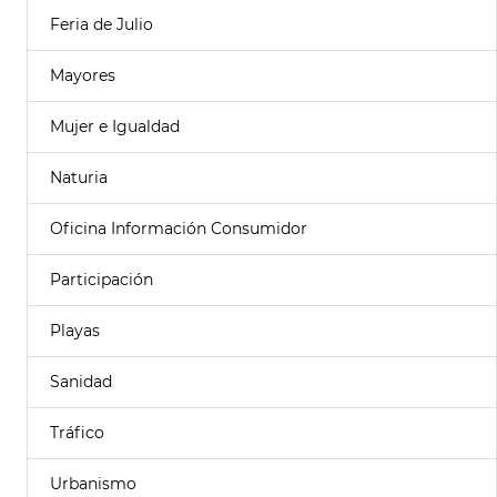
Feria de Julio
Mayores
Mujer e Igualdad
Naturia
Oficina Información Consumidor
Participación
Playas
Sanidad
Tráfico
Urbanismo