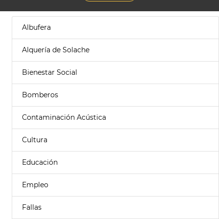
Albufera
Alquería de Solache
Bienestar Social
Bomberos
Contaminación Acústica
Cultura
Educación
Empleo
Fallas