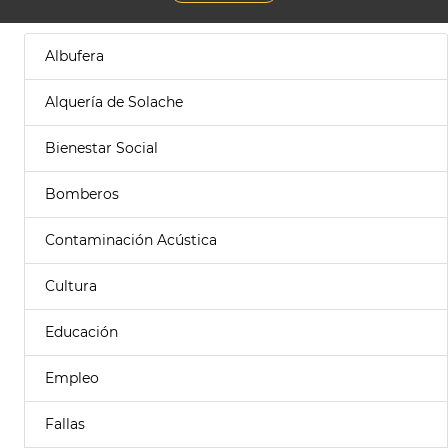
Albufera
Alquería de Solache
Bienestar Social
Bomberos
Contaminación Acústica
Cultura
Educación
Empleo
Fallas