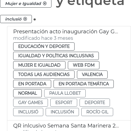
y etiqueta
Mujer e Igualdad
.
inclusió
Presentación acto inauguración Gay Games València 2026
modificado hace 3 meses
EDUCACIÓN Y DEPORTE
IGUALDAD Y POLÍTICAS INCLUSIVAS
MUJER E IGUALDAD
WEB FDM
TODAS LAS AUDIENCIAS
VALENCIA
EN PORTADA
EN PORTADA TEMÁTICA
NORMAL
PAULA LLOBET
GAY GAMES
ESPORT
DEPORTE
INCLUSIÓ
INCLUSIÓN
ROCÍO GIL
QR inlcusivo Semana Santa Marinera 2026