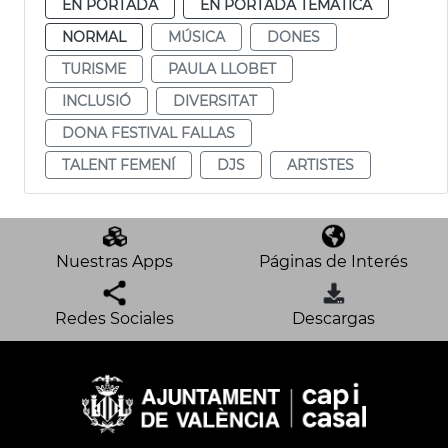
EN PORTADA
EN PORTADA TEMÁTICA
NORMAL
MÚSICA
DONES
TURISME
PAULA LLOBET
INCLUSIÓ
DIVERSITAT
DONA FESTIVAL FALLAS
TALENT FEMENÍ
DJS
ARTISTES
Nuestras Apps
Páginas de Interés
Redes Sociales
Descargas