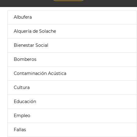
Albufera
Alquería de Solache
Bienestar Social
Bomberos
Contaminación Acústica
Cultura
Educación
Empleo
Fallas