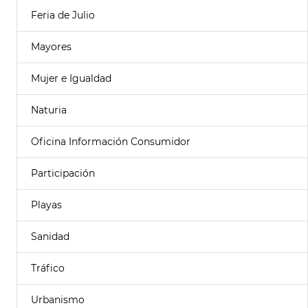
Feria de Julio
Mayores
Mujer e Igualdad
Naturia
Oficina Información Consumidor
Participación
Playas
Sanidad
Tráfico
Urbanismo