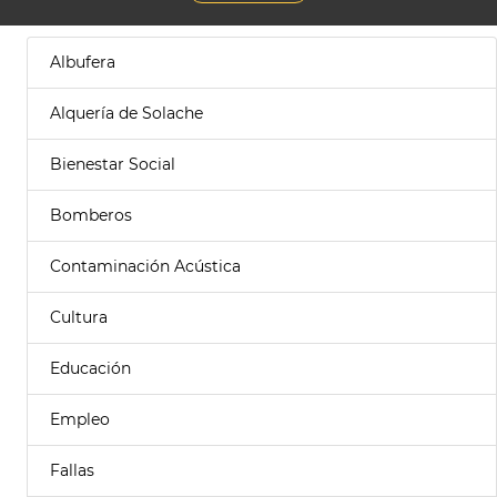
Albufera
Alquería de Solache
Bienestar Social
Bomberos
Contaminación Acústica
Cultura
Educación
Empleo
Fallas