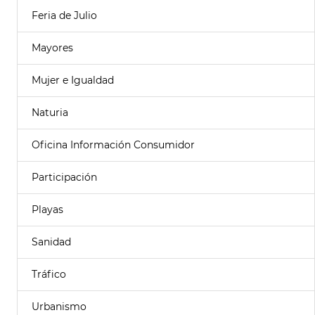
Feria de Julio
Mayores
Mujer e Igualdad
Naturia
Oficina Información Consumidor
Participación
Playas
Sanidad
Tráfico
Urbanismo