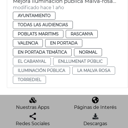
Mejora iluminación pública Malva-rosa, Torrefiel y El Cabanyal
modificado hace 1 año
AYUNTAMIENTO
TODAS LAS AUDIENCIAS
POBLATS MARITIMS
RASCANYA
VALENCIA
EN PORTADA
EN PORTADA TEMÁTICA
NORMAL
EL CABANYAL
ENLLUMENAT PÚBLIC
ILUMINACIÓN PÚBLICA
LA MALVA ROSA
TORREDIEL
Nuestras Apps
Páginas de Interés
Redes Sociales
Descargas