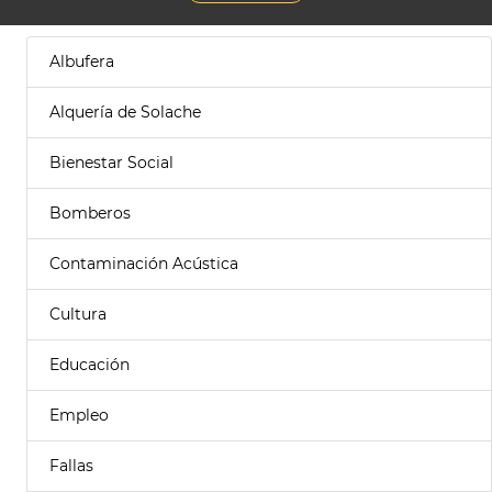
Albufera
Alquería de Solache
Bienestar Social
Bomberos
Contaminación Acústica
Cultura
Educación
Empleo
Fallas