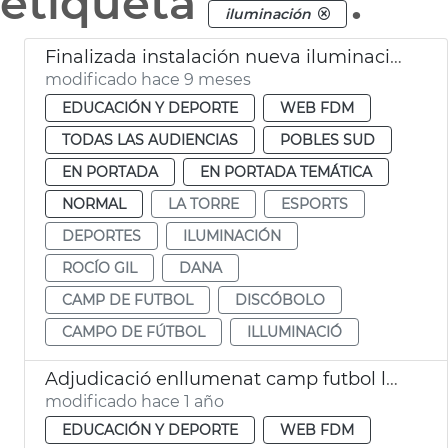
etiqueta
.
iluminación
Finalizada instalación nueva iluminación campo fútbol La Torre
modificado hace 9 meses
EDUCACIÓN Y DEPORTE
WEB FDM
TODAS LAS AUDIENCIAS
POBLES SUD
EN PORTADA
EN PORTADA TEMÁTICA
NORMAL
LA TORRE
ESPORTS
DEPORTES
ILUMINACIÓN
ROCÍO GIL
DANA
CAMP DE FUTBOL
DISCÓBOLO
CAMPO DE FÚTBOL
ILLUMINACIÓ
Adjudicació enllumenat camp futbol la Torre València
modificado hace 1 año
EDUCACIÓN Y DEPORTE
WEB FDM