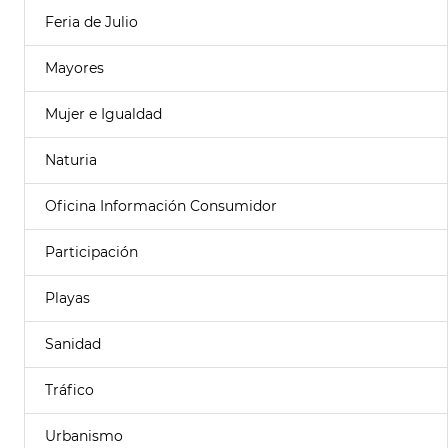
Feria de Julio
Mayores
Mujer e Igualdad
Naturia
Oficina Información Consumidor
Participación
Playas
Sanidad
Tráfico
Urbanismo