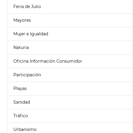
Feria de Julio
Mayores
Mujer e Igualdad
Naturia
Oficina Información Consumidor
Participación
Playas
Sanidad
Tráfico
Urbanismo