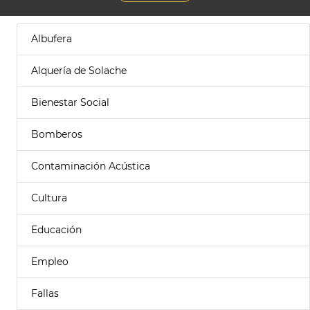
Albufera
Alquería de Solache
Bienestar Social
Bomberos
Contaminación Acústica
Cultura
Educación
Empleo
Fallas