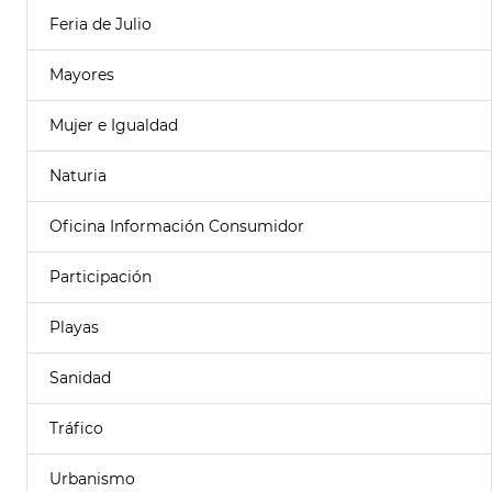
Feria de Julio
Mayores
Mujer e Igualdad
Naturia
Oficina Información Consumidor
Participación
Playas
Sanidad
Tráfico
Urbanismo