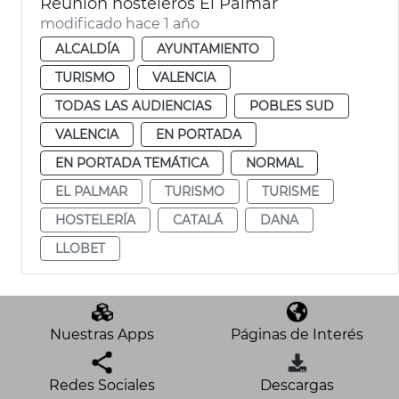
Reunión hosteleros El Palmar
modificado hace 1 año
ALCALDÍA
AYUNTAMIENTO
TURISMO
VALENCIA
TODAS LAS AUDIENCIAS
POBLES SUD
VALENCIA
EN PORTADA
EN PORTADA TEMÁTICA
NORMAL
EL PALMAR
TURISMO
TURISME
HOSTELERÍA
CATALÁ
DANA
LLOBET
Nuestras Apps
Páginas de Interés
Redes Sociales
Descargas