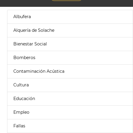
Albufera
Alquería de Solache
Bienestar Social
Bomberos
Contaminación Acústica
Cultura
Educación
Empleo
Fallas