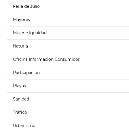
Feria de Julio
Mayores
Mujer e Igualdad
Naturia
Oficina Información Consumidor
Participación
Playas
Sanidad
Tráfico
Urbanismo