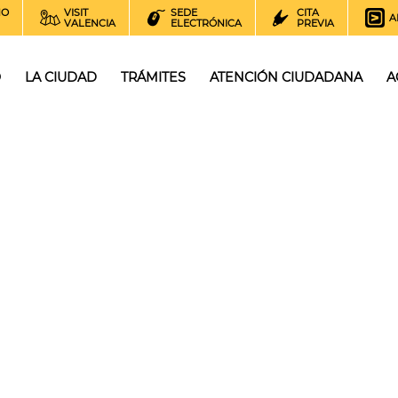
NO
VISIT
SEDE
CITA
A
VALENCIA
ELECTRÓNICA
PREVIA
O
LA CIUDAD
TRÁMITES
ATENCIÓN CIUDADANA
A