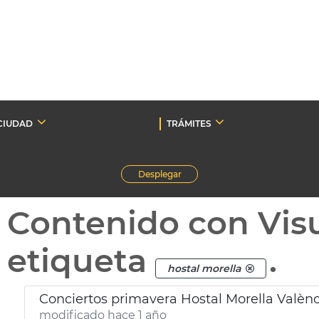
CIUDAD
TRÁMITES
Desplegar
Contenido con Vis
etiqueta
.
hostal morella
Conciertos primavera Hostal Morella Valènc
modificado hace 1 año