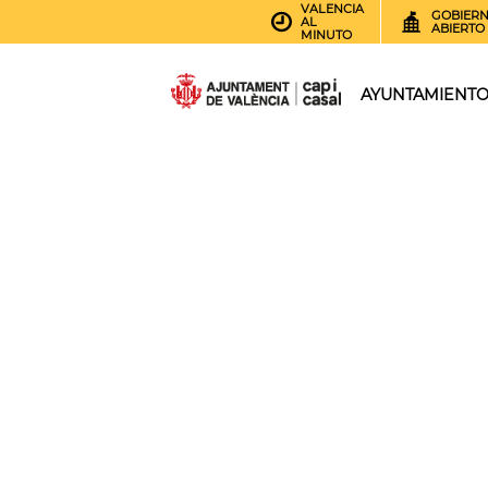
VALENCIA
GOBIER
AL
ABIERTO
MINUTO
AYUNTAMIENT