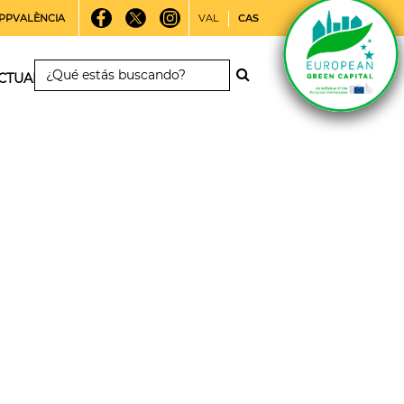
PPVALÈNCIA
VAL
CAS
CTUALIDAD